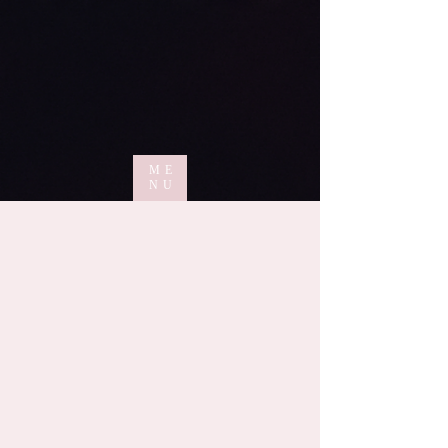
ME
NU