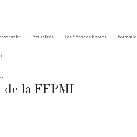
otographe
Actualités
Les Séances Photos
Formatio
S
re
w de la FFPMI