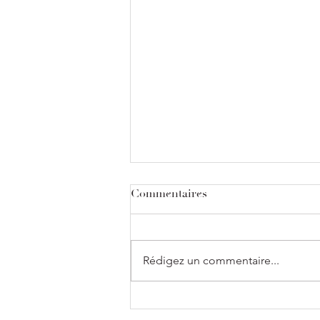
Commentaires
Rédigez un commentaire...
“On m’a dit un jour que
j’étais à la photo ce que