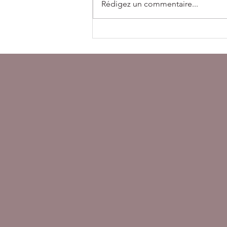
Rédigez un commentaire...
“On m’a dit un jour que
j’étais à la photo ce que
Madonna est à la musique.”