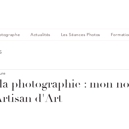
otographe
Actualités
Les Séances Photos
Formatio
S
ure
 la photographie : mon n
Artisan d'Art