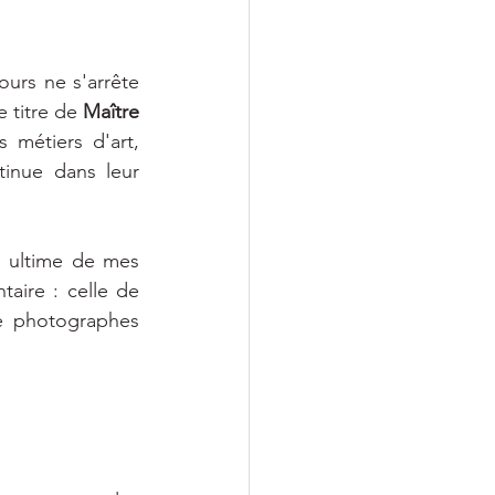
urs ne s'arrête 
 titre de 
Maître 
 métiers d'art, 
inue dans leur 
e ultime de mes 
aire : celle de 
e photographes 