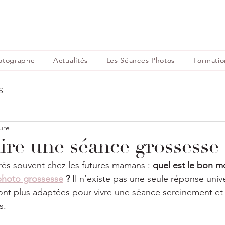
otographe
Actualités
Les Séances Photos
Formatio
S
ure
ire une séance grossesse 
très souvent chez les futures mamans : 
quel est le bon 
photo grossesse
 ? 
Il n’existe pas une seule réponse unive
ont plus adaptées pour vivre une séance sereinement et 
s.