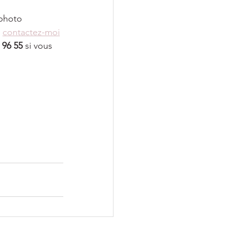
photo 
 
contactez-moi
 96 55
 si vous 