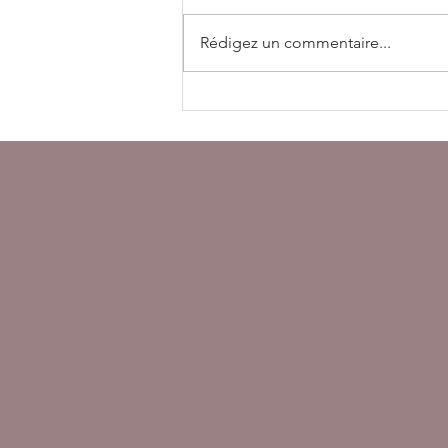
Rédigez un commentaire...
“On m’a dit un jour que
j’étais à la photo ce que
Madonna est à la musique.”