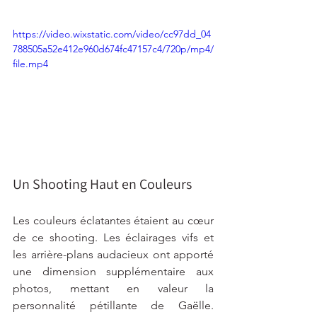
https://video.wixstatic.com/video/cc97dd_04
788505a52e412e960d674fc47157c4/720p/mp4/
file.mp4
Un Shooting Haut en Couleurs
Les couleurs éclatantes étaient au cœur 
de ce shooting. Les éclairages vifs et 
les arrière-plans audacieux ont apporté 
une dimension supplémentaire aux 
photos, mettant en valeur la 
personnalité pétillante de Gaëlle. 