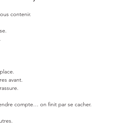
ous contenir.
se.
.
place.
res avant.
rassure.
endre compte… on finit par se cacher.
utres.