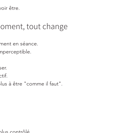
oir être.
 moment, tout change
oment en séance.
mperceptible.
ser.
tif.
lus à être "comme il faut".
plus contrôlé.