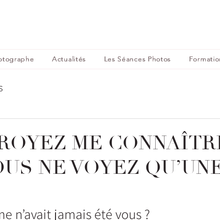
otographe
Actualités
Les Séances Photos
Formatio
S
ROYEZ ME CONNAÎT
OUS NE VOYEZ QU’UN
me n’avait jamais été vous ?