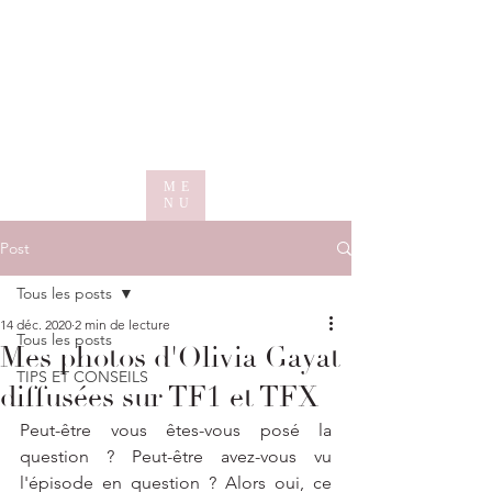
ME
NU
Post
Tous les posts
14 déc. 2020
2 min de lecture
Tous les posts
Mes photos d'Olivia Gayat
TIPS ET CONSEILS
diffusées sur TF1 et TFX
Peut-être vous êtes-vous posé la 
question ? Peut-être avez-vous vu 
l'épisode en question ? Alors oui, ce 