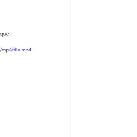
ique.
p/mp4/file.mp4