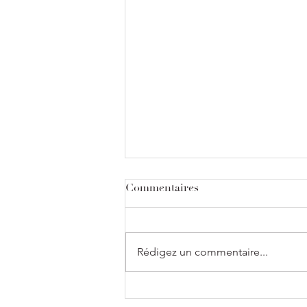
Commentaires
Rédigez un commentaire...
“On m’a dit un jour que