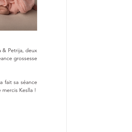
 & Petrija, deux 
éance grossesse 
 fait sa séance 
e mercis Keslla !