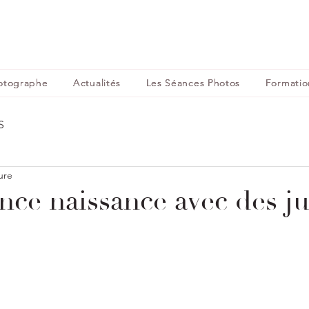
otographe
Actualités
Les Séances Photos
Formatio
S
ure
ance naissance avec des 