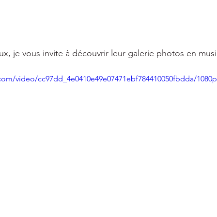
eux, je vous invite à découvrir leur galerie photos en mus
ic.com/video/cc97dd_4e0410e49e07471ebf784410050fbdda/1080